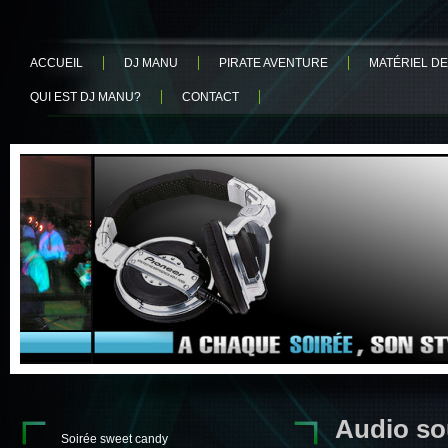
ACCUEIL
DJ MANU
PIRATE AVENTURE
MATÉRIEL DE
QUI EST DJ MANU?
CONTACT
Audio s
Soirée sweet candy