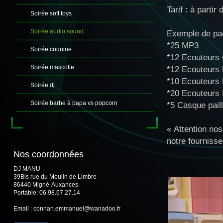
Tarif : à parti
Soirée soft toys
Soirée audio sound
Exemple de pa
*25 MP3
Soirée coquine
*12 Ecouteurs
Soirée mascotte
*12 Ecouteurs
*10 Ecouteurs
Soirée dj
*20 Ecouteurs 
Soirée barbe à papa vs popcorn
*5 Casque pail
« Attention nos
notre fournisse
Nos coordonnées
DJ MANU
39Bis rue du Moulin de Limbre
86440 Migné-Auxances
Portable: 06.98.67.27.14
Email : connan.emmanuel@wanadoo.fr