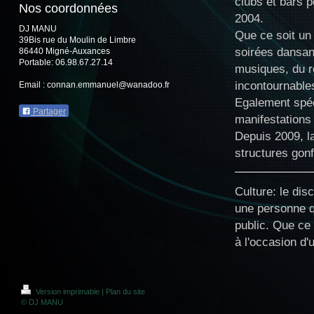
clubs et bars p
Nos coordonnées
2004.
DJ MANU
Que ce soit un 
39Bis rue du Moulin de Limbre
soirées dansant
86440 Migné-Auxances
Portable: 06.98.67.27.14
musiques, du r
incontournables
Email : connan.emmanuel@wanadoo.fr
Egalement spéci
Partager
manifestations 
Depuis 2009, l
structures gon
Culture: le dis
une personne qu
public. Que ce
à l'occasion d'
Version imprimable
|
Plan du site
© DJ MANU